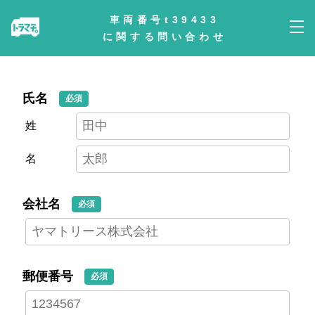
車両番号t39433
に関する問い合わせ
氏名
必須
姓
名
会社名
必須
郵便番号
必須