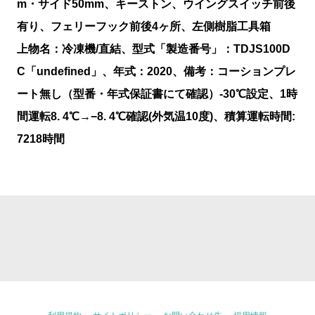
m・サイド50mm、キーストン、ウイングスイッチ前後
有り、フェリーフック前後4ヶ所、左側樹脂工具箱
上物名：冷凍機/直結、型式「製造番号」：TDJS100D
C「undefined」、年式：2020、備考：コーションプレ
ート無し（型番・年式保証書にて確認）-30℃設定、1時
間運転8. 4℃→−8. 4℃確認(外気温10度)、積算運転時間:
7218時間