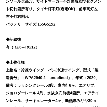
ンソール欠品穴、サイドマーカー不灯箇所及びセグメン
ト切れ箇所有り、タイヤ灯不灯(通電OK)、前車高灯左
右不灯右割れ
バッテリーサイズ:155G51x2
◆記録簿
有（R2/6～R6/12）
◆上物仕様
上物名：冷凍ウイング・バン/冷凍ウイング、型式「製
造番号」：WPA2940-2「undefined」、年式：2020、
備考：ラッシングレール3段、庫内灯6ヶ、エアリブ、
ジョロダーレール 4列、水抜き穴前後4箇所、エアライ
ンレール、サーキュレーター4ヶ、断熱厚みリヤ30m