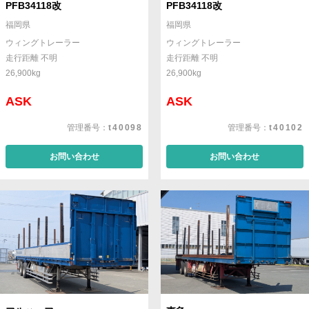
PFB34118改
PFB34118改
福岡県
福岡県
ウィングトレーラー
ウィングトレーラー
走行距離 不明
走行距離 不明
26,900kg
26,900kg
ASK
ASK
管理番号：
t40098
管理番号：
t40102
お問い合わせ
お問い合わせ