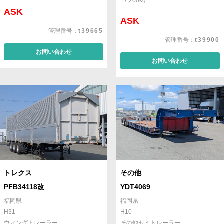
17,200kg
ASK
ASK
管理番号：
t39665
管理番号：
t39900
お問い合わせ
お問い合わせ
トレクス
その他
PFB34118改
YDT4069
福岡県
福岡県
H31
H10
ウィングトレーラー
その他セミトレーラー