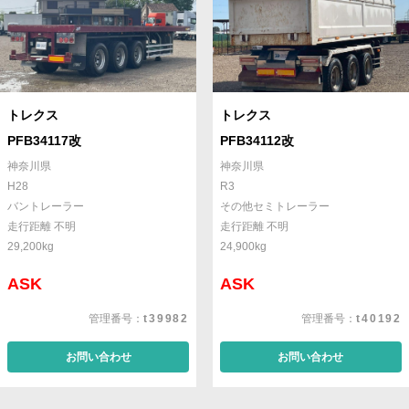
トレクス
トレクス
PFB34117改
PFB34112改
神奈川県
神奈川県
H28
R3
バントレーラー
その他セミトレーラー
走行距離 不明
走行距離 不明
29,200kg
24,900kg
ASK
ASK
管理番号：
t39982
管理番号：
t40192
お問い合わせ
お問い合わせ