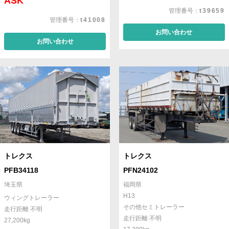
ASK
管理番号：
t39659
管理番号：
t41008
お問い合わせ
お問い合わせ
トレクス
トレクス
PFB34118
PFN24102
埼玉県
福岡県
H13
ウィングトレーラー
その他セミトレーラー
走行距離 不明
走行距離 不明
27,200kg