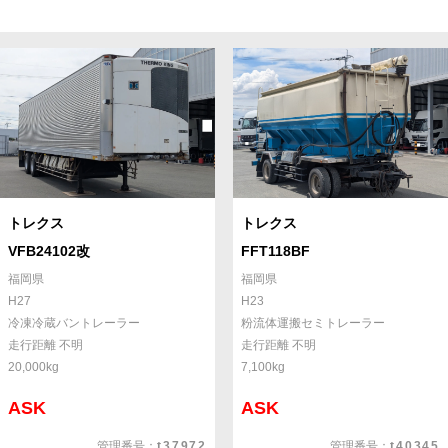
トレクス
トレクス
VFB24102改
FFT118BF
福岡県
福岡県
H27
H23
冷凍冷蔵バントレーラー
粉流体運搬セミトレーラー
走行距離 不明
走行距離 不明
20,000kg
7,100kg
ASK
ASK
管理番号：
t37972
管理番号：
t40345