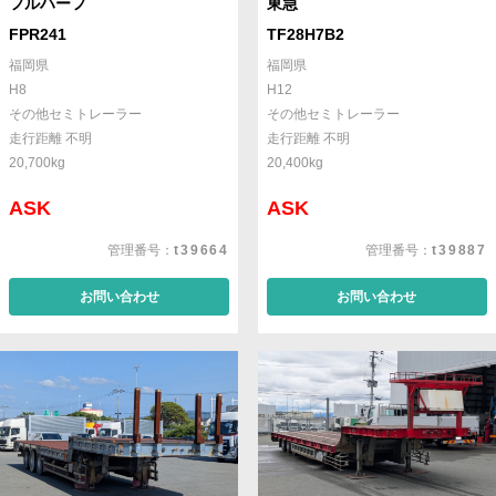
フルハーフ
東急
FPR241
TF28H7B2
福岡県
福岡県
H8
H12
その他セミトレーラー
その他セミトレーラー
走行距離 不明
走行距離 不明
20,700kg
20,400kg
ASK
ASK
管理番号：
t39664
管理番号：
t39887
お問い合わせ
お問い合わせ