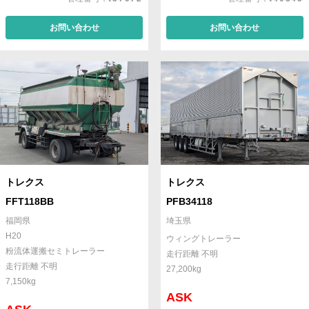
お問い合わせ
お問い合わせ
トレクス
トレクス
FFT118BB
PFB34118
福岡県
埼玉県
H20
ウィングトレーラー
粉流体運搬セミトレーラー
走行距離 不明
走行距離 不明
27,200kg
7,150kg
ASK