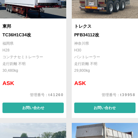
東邦
トレクス
TC36H1C34改
PFB34112改
福岡県
神奈川県
H28
H30
コンテナセミトレーラー
バントレーラー
走行距離 不明
走行距離 不明
30,480kg
29,800kg
ASK
ASK
管理番号：
t41260
管理番号：
t39958
お問い合わせ
お問い合わせ